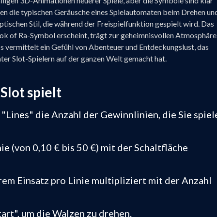
fälligen 3D-Animationen neuerer Spiele, aber die Symbole sind klar
ren die typischen Geräusche eines Spielautomaten beim Drehen un
ischen Stil, die während der Freispielfunktion gespielt wird. Das
ok of Ra-Symbol erscheint, trägt zur geheimnisvollen Atmosphäre
 vermittelt ein Gefühl von Abenteuer und Entdeckungslust, das
nter Slot-Spielern auf der ganzen Welt gemacht hat.
lot spielt
 "Lines" die Anzahl der Gewinnlinien, die Sie spiel
ie (von 0,10 € bis 50 €) mit der Schaltfläche
em Einsatz pro Linie multipliziert mit der Anzahl
tart", um die Walzen zu drehen.