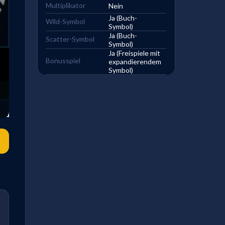
Multiplikator
Nein
Ja (Buch-
Wild-Symbol
Symbol)
Ja (Buch-
Scatter-Symbol
Symbol)
Ja (Freispiele mit
Bonusspiel
expandierendem
Symbol)