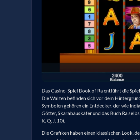
Das Casino-Spiel Book of Ra entführt die Spiel
Die Walzen befinden sich vor dem Hintergrund
Symbolen gehören ein Entdecker, der wie India
Götter, Skarabäuskäfer und das Buch Ra selbst
K, Q, J, 10).
Die Grafiken haben einen klassischen Look, der