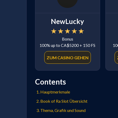
NewLucky
Bonus
100% up to CA$5200 + 150 FS
10
ZUM CASINO GEHEN
Contents
Hauptmerkmale
Book of Ra Slot Übersicht
Thema, Grafik und Sound