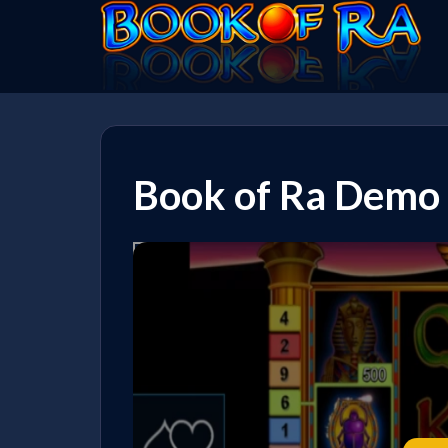
Book of Ra Demo